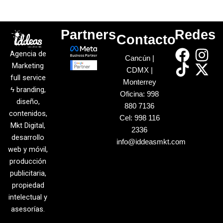
Partners
Redes
Contacto
Agencia de
Cancún |
Marketing
CDMX |
full service
Monterrey
ϟ branding,
Oficina:
998
diseño,
880 7136
contenidos,
Cel:
998 116
Mkt Digital,
2336
desarrollo
info@iddeasmkt.com
web y móvil,
producción
publicitaria,
propiedad
intelectual y
asesorías.